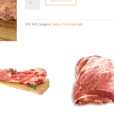
Añadir al carrito
Louis
Ribs
(U.S
Pork)
SKU:
N/D
Categoría:
Cerdo y Pollo Importado
cantidad