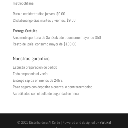
metropolitana
Ruta a occidente días jueves: $9.00
Chalatenango días martes y viernes: $9.00
Entrega Gratuita
Area metropolitana de San Salvador: consumo mayor de $50
Resto del país: consumo mayor de $100.00
Nuestras garantias
Estricta preparación de pedido
Todo empacado al vacío
Entrega rápida en menos de 24hrs
Pago seguro con deposito a cuenta, o contrareembolso
Acreditados con el sello de seguridad en línea.
© 2022 Distribuidora Al Corte | Powered and designed by
Vertikal