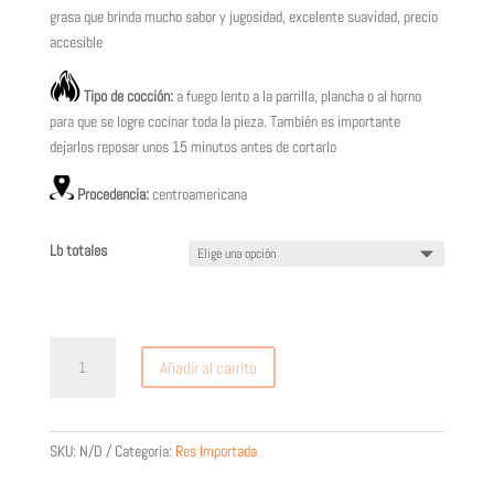
grasa que brinda mucho sabor y jugosidad, excelente suavidad, precio
accesible
Tipo de cocción:
a fuego lento a la parrilla, plancha o al horno
para que se logre cocinar toda la pieza. También es importante
dejarlos reposar unos 15 minutos antes de cortarlo
Procedencia:
centroamericana
Lb totales
Puyazo
Añadir al carrito
/
Coulotte
/
Picanha
SKU:
N/D
Categoría:
Res Importada
cantidad