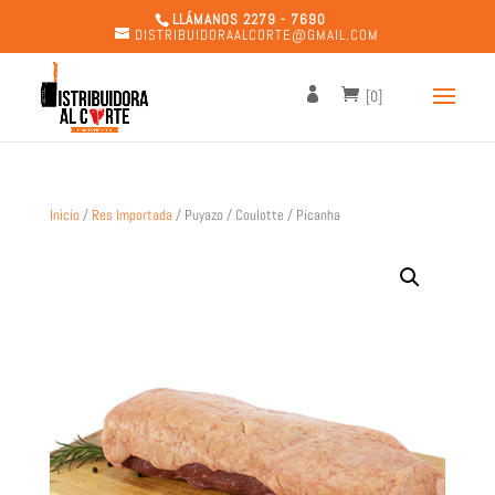
LLÁMANOS 2279 - 7690
DISTRIBUIDORAALCORTE@GMAIL.COM
[0]
Inicio
/
Res Importada
/ Puyazo / Coulotte / Picanha