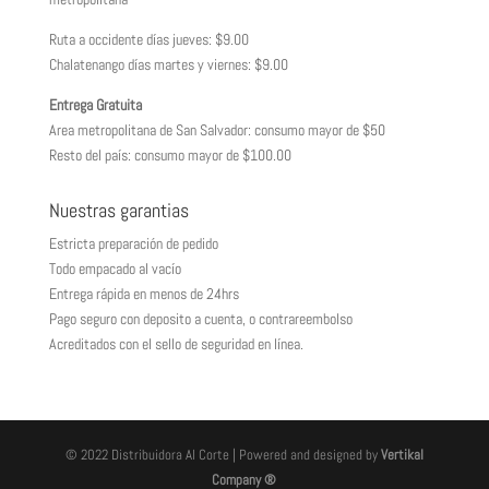
Ruta a occidente días jueves: $9.00
Chalatenango días martes y viernes: $9.00
Entrega Gratuita
Area metropolitana de San Salvador: consumo mayor de $50
Resto del país: consumo mayor de $100.00
Nuestras garantias
Estricta preparación de pedido
Todo empacado al vacío
Entrega rápida en menos de 24hrs
Pago seguro con deposito a cuenta, o contrareembolso
Acreditados con el sello de seguridad en línea.
© 2022 Distribuidora Al Corte | Powered and designed by
Vertikal
Company ®