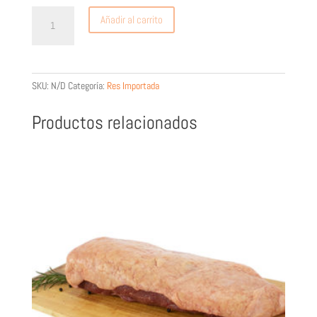
Para
Añadir al carrito
tacos-
Económico
(Beef
bistec)
SKU:
N/D
Categoría:
Res Importada
cantidad
Productos relacionados