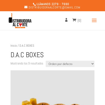
LLÁMANOS 2279 - 7690
DISTRIBUIDORAALCORTE@GMAIL.COM
[0]
Inicio
/ D.A.C BOXES
D.A.C BOXES
Mostrando los 9 resultados