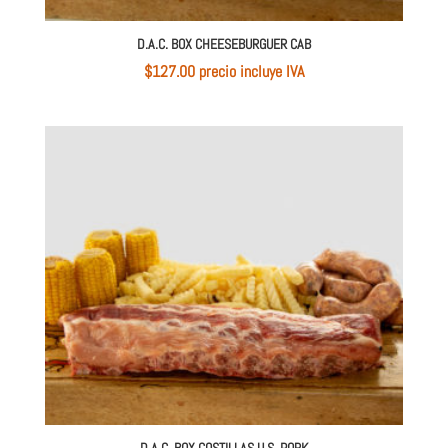
D.A.C. BOX CHEESEBURGUER CAB
$
127.00
 precio incluye IVA
D.A.C. BOX COSTILLAS U.S. PORK